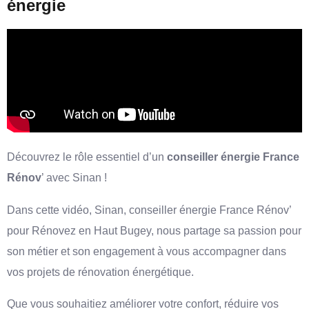
énergie
Découvrez le rôle essentiel d’un
conseiller énergie France
Rénov
’ avec Sinan !
Dans cette vidéo, Sinan, conseiller énergie France Rénov’
pour Rénovez en Haut Bugey, nous partage sa passion pour
son métier et son engagement à vous accompagner dans
vos projets de rénovation énergétique.
Que vous souhaitiez améliorer votre confort, réduire vos