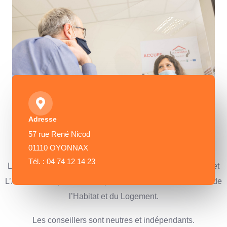
Adresse
57 rue René Nicod
Nos partenaires
01110 OYONNAX
Tél. : 04 74 12 14 23
La Maison de l’Habitat rassemble pour vous L’ALEC AIN et
L’ADIL01, nos partenaires spécialisés dans les domaines de
l’Habitat et du Logement.
Les conseillers sont neutres et indépendants.