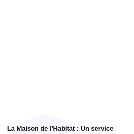
Pour tous les sujets de l’Habitat et du logement, nous
vous accueillons pour vous renseigner, vous apporter
des réponses, vous conseiller et vous aider dans tous
vos projets : location, achat, travaux, investissement
et mise en location de votre logement !
La Maison de l'Habitat : Un service