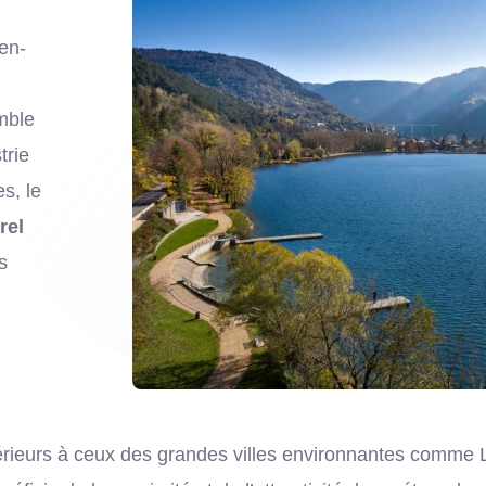
en-
mble
trie
es, le
rel
s
inférieurs à ceux des grandes villes environnantes comm