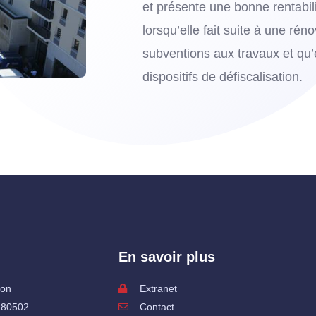
et présente une bonne rentabilit
lorsqu’elle fait suite à une rén
subventions aux travaux et qu’
dispositifs de défiscalisation.
En savoir plus
ion
Extranet
 80502
Contact