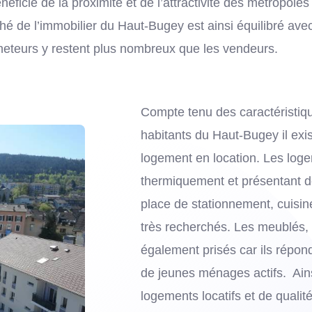
éficie de la proximité et de l’attractivité des métropole
ché de l’immobilier du Haut-Bugey est ainsi équilibré ave
heteurs y restent plus nombreux que les vendeurs.
Compte tenu des caractéristi
habitants du Haut-Bugey il exi
logement en location. Les loge
thermiquement et présentant de
place de stationnement, cuisine
très recherchés. Les meublés,
également prisés car ils rép
de jeunes ménages actifs. Ainsi
logements locatifs et de qualité