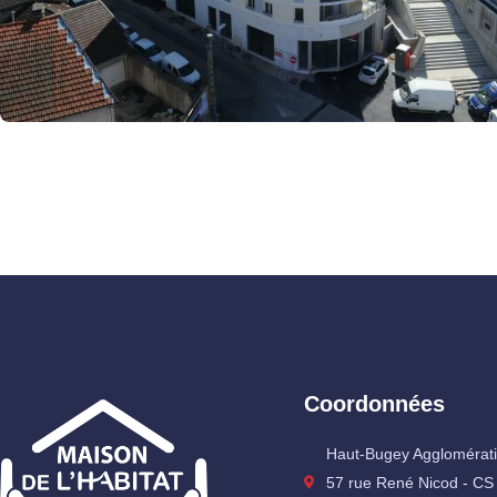
Coordonnées
Haut-Bugey Agglomérat
57 rue René Nicod - CS